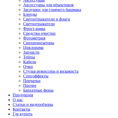
Аксессуары
Аксессуары для объективов
Заглушки для горячего башмака
Бленды
Светоотражатели и флаги
Светоотражатели
Фрост-рамы
Средства очистки
Фотометрия
Синхронизаторы
Циклорама
Запчасти
Тейпы
Кабели
Очки
Стулья режиссера и визажиста
Спецэффекты
Перчатки
Прочее
Бархатные фоны
Продукция
О нас
Статьи и видеообзоры
Контакты
Где купить