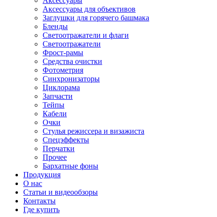
Аксессуары
Аксессуары для объективов
Заглушки для горячего башмака
Бленды
Светоотражатели и флаги
Светоотражатели
Фрост-рамы
Средства очистки
Фотометрия
Синхронизаторы
Циклорама
Запчасти
Тейпы
Кабели
Очки
Стулья режиссера и визажиста
Спецэффекты
Перчатки
Прочее
Бархатные фоны
Продукция
О нас
Статьи и видеообзоры
Контакты
Где купить